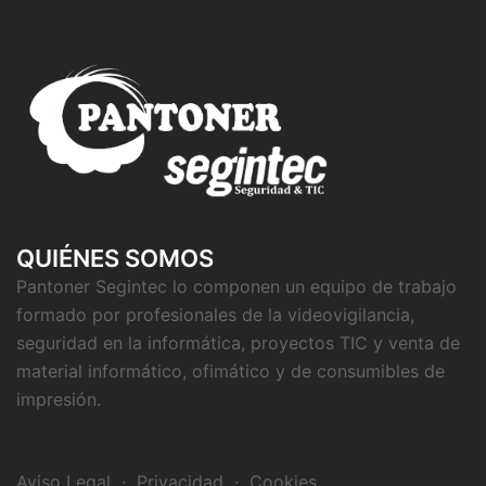
QUIÉNES SOMOS
Pantoner Segintec lo componen un equipo de trabajo
formado por profesionales de la videovigilancia,
seguridad en la informática, proyectos TIC y venta de
material informático, ofimático y de consumibles de
impresión.
Aviso Legal
·
Privacidad
·
Cookies