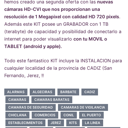
hemos creado una segunda oferta con las
nuevas
cámaras HD-CVI que nos proporcionan una
resolución de 1 Megapixel con calidad HD 720 pixels
.
Además este KIT posee un GRABADOR con 1 TB
(terabyte) de capacidad y posibilidad de conectarlo a
internet para poder visualizarlo
con tu MOVIL o
TABLET (android y apple).
Todo este fantastico KIT incluye la INSTALACION para
cualquier localidad de la provincia de CADIZ (San
Fernando, Jerez, !!
ALARMAS
ALGECIRAS
BARBATE
CADIZ
CAMARAS
CAMARAS BARATAS
CAMARAS DE SEGURIDAD
CAMARAS DE VIGILANCIA
CHICLANA
COMERCIOS
CONIL
EL PUERTO
ESTABLECIMIENTOS
JEREZ
KITS
LA LINEA