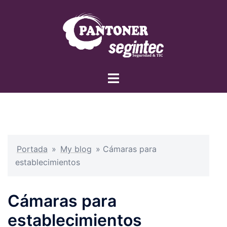
Saltar
al
contenido
Alternar
menú
Portada
»
My blog
»
Cámaras para
establecimientos
Cámaras para
establecimientos