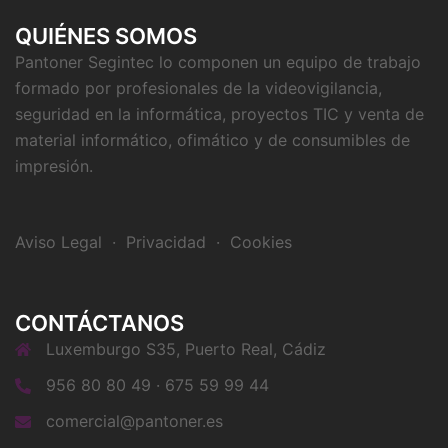
QUIÉNES SOMOS
Pantoner Segintec lo componen un equipo de trabajo
formado por profesionales de la videovigilancia,
seguridad en la informática, proyectos TIC y venta de
material informático, ofimático y de consumibles de
impresión.
Aviso Legal
·
Privacidad
·
Cookies
CONTÁCTANOS
Luxemburgo S35, Puerto Real, Cádiz
956 80 80 49 · 675 59 99 44
comercial@pantoner.es