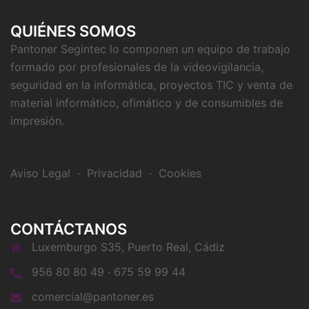
QUIÉNES SOMOS
Pantoner Segintec lo componen un equipo de trabajo
formado por profesionales de la videovigilancia,
seguridad en la informática, proyectos TIC y venta de
material informático, ofimático y de consumibles de
impresión.
Aviso Legal
·
Privacidad
·
Cookies
CONTÁCTANOS
Luxemburgo S35, Puerto Real, Cádiz
956 80 80 49 · 675 59 99 44
comercial@pantoner.es