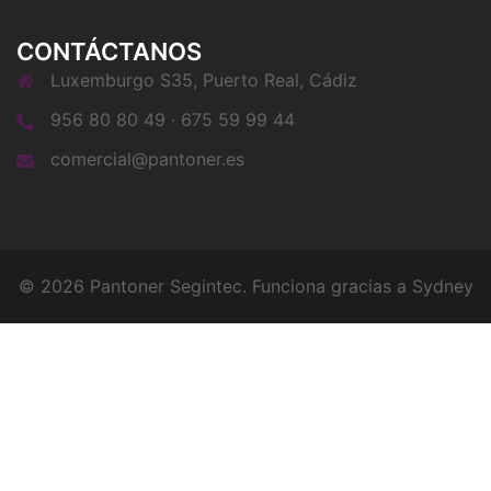
CONTÁCTANOS
Luxemburgo S35, Puerto Real, Cádiz
956 80 80 49 · 675 59 99 44
comercial@pantoner.es
© 2026 Pantoner Segintec. Funciona gracias a
Sydney