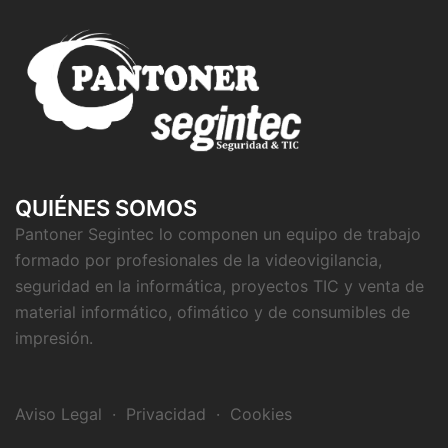
QUIÉNES SOMOS
Pantoner Segintec lo componen un equipo de trabajo
formado por profesionales de la videovigilancia,
seguridad en la informática, proyectos TIC y venta de
material informático, ofimático y de consumibles de
impresión.
Aviso Legal
·
Privacidad
·
Cookies