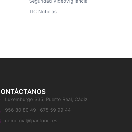
Seguridad VideoVigilancia
TIC Noticias
CONTÁCTANOS
Luxemburgo S35, Puerto Real, Cádiz
956 80 80 49 · 675 59 99 44
comercial@pantoner.es