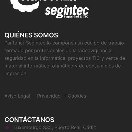
QUIÉNES SOMOS
Pantoner Segintec lo componen un equipo de trabajo
formado por profesionales de la videovigilancia,
seguridad en la informática, proyectos TIC y venta de
material informático, ofimático y de consumibles de
impresión.
Aviso Legal
·
Privacidad
·
Cookies
CONTÁCTANOS
Luxemburgo S35, Puerto Real, Cádiz