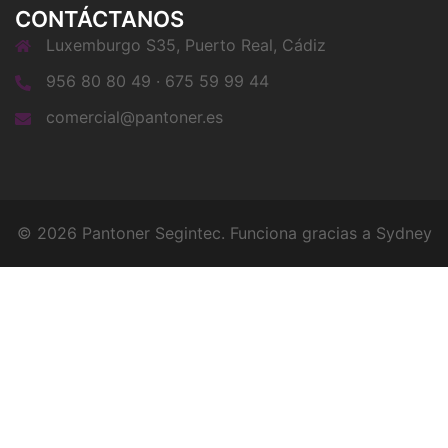
CONTÁCTANOS
Luxemburgo S35, Puerto Real, Cádiz
956 80 80 49 · 675 59 99 44
comercial@pantoner.es
© 2026 Pantoner Segintec. Funciona gracias a
Sydney