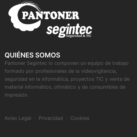
QUIÉNES SOMOS
Pantoner Segintec lo componen un equipo de trabajo
formado por profesionales de la videovigilancia,
seguridad en la informática, proyectos TIC y venta de
material informático, ofimático y de consumibles de
impresión.
Aviso Legal
·
Privacidad
·
Cookies