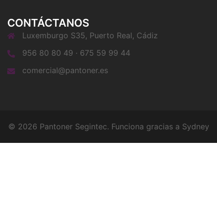
CONTÁCTANOS
Luxemburgo S35, Puerto Real, Cádiz
956 80 80 49 · 675 59 99 44
comercial@pantoner.es
© 2026 Pantoner Segintec. Funciona gracias a
Sydney