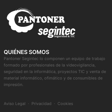
QUIÉNES SOMOS
Pantoner Segintec lo componen un equipo de trabajo
formado por profesionales de la videovigilancia,
seguridad en la informática, proyectos TIC y venta de
material informático, ofimático y de consumibles de
impresión.
Aviso Legal
·
Privacidad
·
Cookies