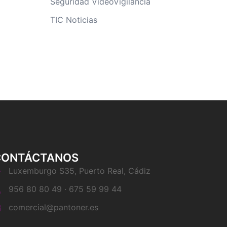
Seguridad VideoVigilancia
TIC Noticias
CONTÁCTANOS
Luxemburgo S35, Puerto Real, Cádiz
956 80 80 49 · 675 59 99 44
comercial@pantoner.es