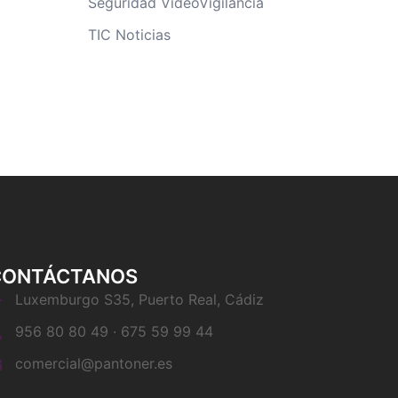
Seguridad VideoVigilancia
TIC Noticias
CONTÁCTANOS
Luxemburgo S35, Puerto Real, Cádiz
956 80 80 49 · 675 59 99 44
comercial@pantoner.es