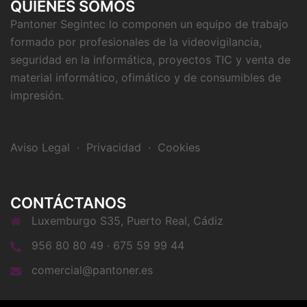
QUIÉNES SOMOS
Pantoner Segintec lo componen un equipo de trabajo
formado por profesionales de la videovigilancia,
seguridad en la informática, proyectos TIC y venta de
material informático, ofimático y de consumibles de
impresión.
Aviso Legal
·
Privacidad
·
Cookies
CONTÁCTANOS
Luxemburgo S35, Puerto Real, Cádiz
956 80 80 49 · 675 59 99 44
comercial@pantoner.es