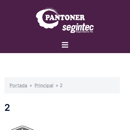
Saltar
al
contenido
Alternar
menú
Portada
»
Principal
»
2
2