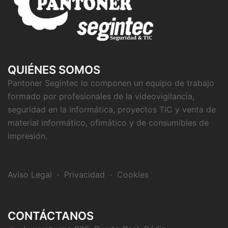
QUIÉNES SOMOS
Pantoner Segintec lo componen un equipo de trabajo
formado por profesionales de la videovigilancia,
seguridad en la informática, proyectos TIC y venta de
material informático, ofimático y de consumibles de
impresión.
Aviso Legal
·
Privacidad
·
Cookies
CONTÁCTANOS