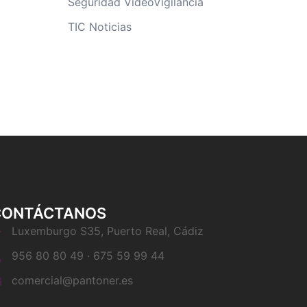
Seguridad VideoVigilancia
TIC Noticias
CONTÁCTANOS
Luxemburgo S35, Puerto Real, Cádiz
956 80 80 49 · 675 59 99 44
comercial@pantoner.es