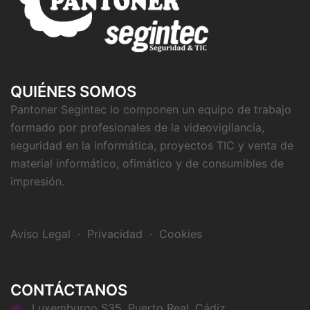
QUIÉNES SOMOS
Pantoner Segintec lo componen un equipo de trabajo
formado por profesionales de la videovigilancia,
seguridad en la informática, proyectos TIC y venta de
material informático, ofimático y de consumibles de
impresión.
Aviso Legal
·
Privacidad
·
Cookies
CONTÁCTANOS
Luxemburgo S35, Puerto Real, Cádiz