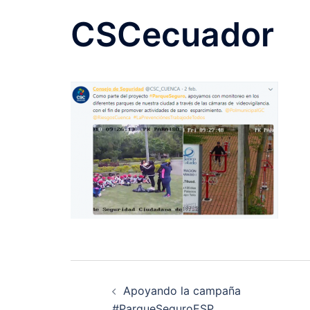
CSCecuador
Navegación
Apoyando la campaña
de
#ParqueSeguroESP