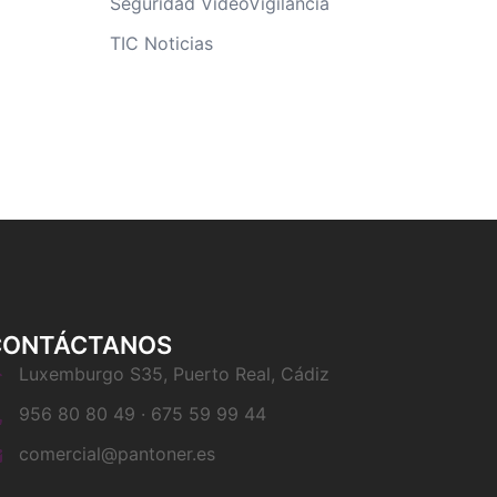
Seguridad VideoVigilancia
TIC Noticias
CONTÁCTANOS
Luxemburgo S35, Puerto Real, Cádiz
956 80 80 49 · 675 59 99 44
comercial@pantoner.es