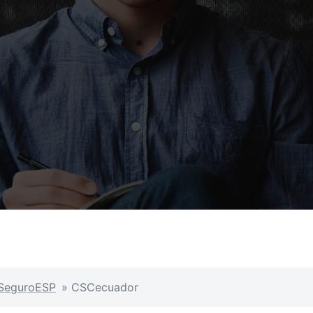
SeguroESP
»
CSCecuador