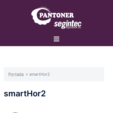
Saltar
al
contenido
Alternar
menú
Portada
»
smartHor2
smartHor2