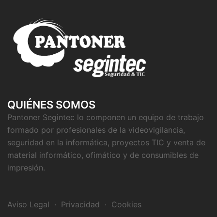
QUIÉNES SOMOS
Pantoner Segintec lo componen un equipo de trabajo
formado por profesionales de la videovigilancia,
seguridad en la informática, proyectos TIC y venta de
material informático, ofimático y de consumibles de
impresión.
Aviso Legal
·
Privacidad
·
Cookies